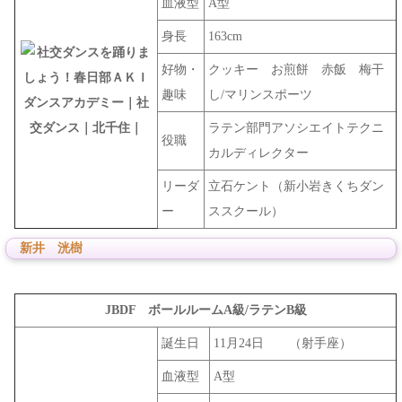
血液型
A型
身長
163cm
好物・
クッキー お煎餅 赤飯 梅干
趣味
し/マリンスポーツ
ラテン部門アソシエイトテクニ
役職
カルディレクター
リーダ
立石ケント（新小岩きくちダン
ー
ススクール）
新井 洸樹
JBDF ボールルームA級/ラテンB級
誕生日
11月24日 （射手座）
血液型
A型