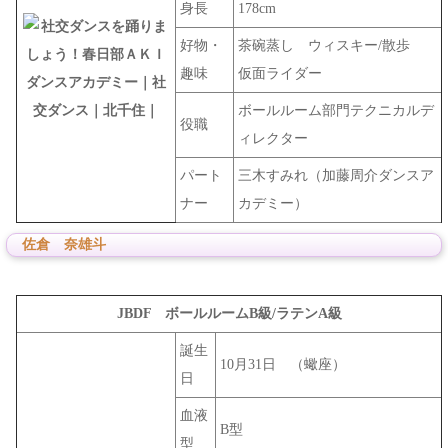
身長
178cm
好物・
茶碗蒸し ウィスキー/散歩
趣味
仮面ライダー
ボールルーム部門テクニカルデ
役職
ィレクター
パート
三木すみれ（加藤周介ダンスア
ナー
カデミー）
佐倉 奈雄斗
JBDF ボールルームB級/ラテンA級
誕生
10月31日 （蠍座）
日
血液
B型
型