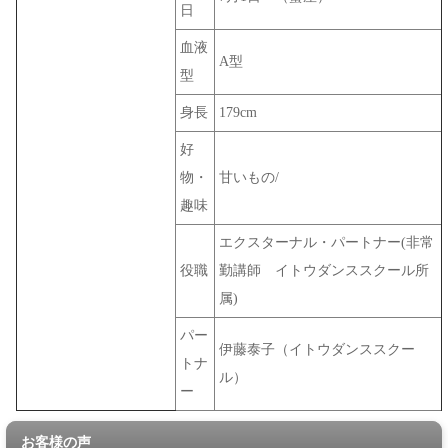
日
血液
A型
型
身長
179cm
好
物・
甘いもの/
趣味
エクスターナル・パートナー(非常
役職
勤講師 イトウダンススクール所
属)
パー
伊藤泰子（イトウダンススクー
トナ
ル）
ー
お客様の声